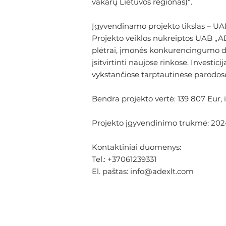
vakarų Lietuvos regionas)“.
Įgyvendinamo projekto tikslas – U
Projekto veiklos nukreiptos UAB „AD
plėtrai, įmonės konkurencingumo did
įsitvirtinti naujose rinkose. Invest
vykstančiose tarptautinėse parodos
Bendra projekto vertė: 139 807 Eur, 
Projekto įgyvendinimo trukmė: 2024 
Kontaktiniai duomenys:
Tel.: +37061239331
El. paštas:
info@adexlt.com