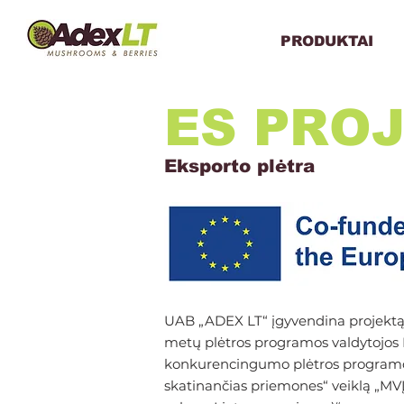
PRODUKTAI
ES PROJ
Eksporto plėtra
UAB „ADEX LT“ įgyvendina projek
metų plėtros programos valdytojos L
konkurencingumo plėtros programo
skatinančias priemones“ veiklą „MVĮ 