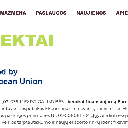
MAŽMENA
PASLAUGOS
NAUJIENOS
API
EKTAI
tą „02-036-K EXPO GALIMYBĖS“,
bendrai finansuojamą Eur
ietuvos Respublikos Ekonomikos ir inovacijų ministerijos Ek
s pažangos priemonės Nr. 05-001-01-11-04 „Įgyvendinti ek
veiklos tarptautiškumo ir naujų eksporto rinkų identifikavim