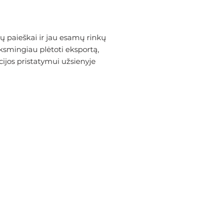
ų paieškai ir jau esamų rinkų
ksmingiau plėtoti eksportą,
cijos pristatymui užsienyje