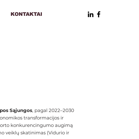
E
KONTAKTAI
opos Sąjungos
, pagal 2022–2030
onomikos transformacijos ir
sporto konkurencingumo augimą
o veiklų skatinimas (Vidurio ir