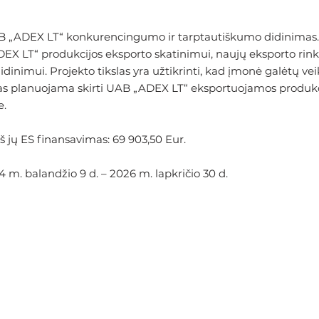
AB „ADEX LT“ konkurencingumo ir tarptautiškumo didinimas.
EX LT“ produkcijos eksporto skatinimui, naujų eksporto rink
inimui. Projekto tikslas yra užtikrinti, kad įmonė galėtų vei
icijas planuojama skirti UAB „ADEX LT“ eksportuojamos produk
e.
iš jų ES finansavimas: 69 903,50 Eur.
m. balandžio 9 d. – 2026 m. lapkričio 30 d.