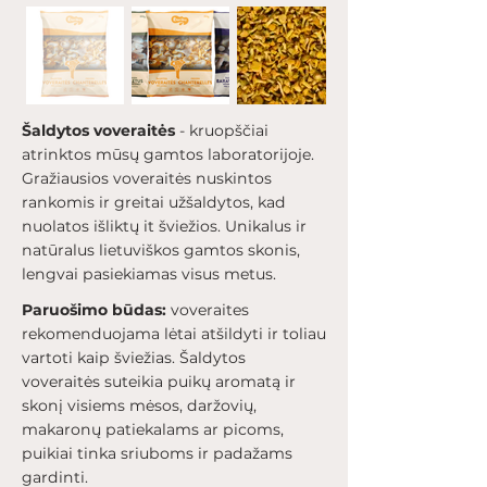
Šaldytos voveraitės
- kruopščiai
atrinktos mūsų gamtos laboratorijoje.
Gražiausios voveraitės nuskintos
rankomis ir greitai užšaldytos, kad
nuolatos išliktų it šviežios. Unikalus ir
natūralus lietuviškos gamtos skonis,
lengvai pasiekiamas visus metus.
Paruošimo būdas:
voveraites
rekomenduojama lėtai atšildyti ir toliau
vartoti kaip šviežias. Šaldytos
voveraitės suteikia puikų aromatą ir
skonį visiems mėsos, daržovių,
makaronų patiekalams ar picoms,
puikiai tinka sriuboms ir padažams
gardinti.