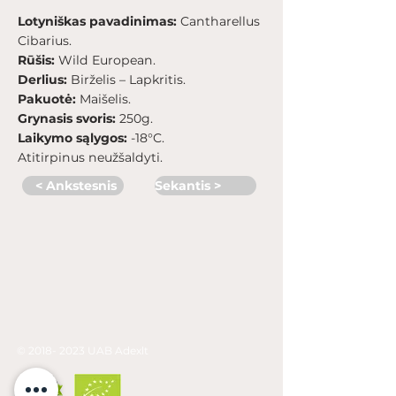
Lotyniškas pavadinimas:
Cantharellus
Cibarius.
Rūšis:
Wild European.
Derlius:
Birželis – Lapkritis.
Pakuotė:
Maišelis.
Grynasis svoris:
250g.
Laikymo sąlygos:
-18°C.
Atitirpinus neužšaldyti.
< Ankstesnis
Sekantis >
©
2018- 2023
UAB Adexlt